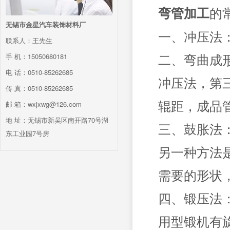
的
弯管加工
无锡市金星汽车装饰材料厂
一、冲压法
联系人：王先生
二、弯曲成
手 机：15050680181
电 话：0510-85262685
冲压法，第
传 真：0510-85262685
辊距，成品
邮 箱：wxjxwg@126.com
地 址：无锡市新吴区南开路70号湖
三、鼓胀法
东工业园7号房
另一种方法
需要的形状
四、锻压法
用型锻机