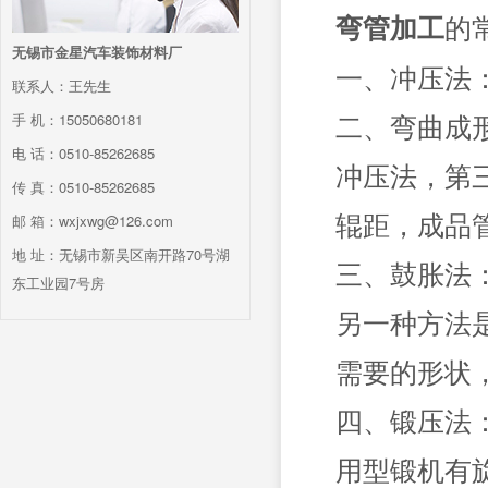
的
弯管加工
无锡市金星汽车装饰材料厂
一、冲压法
联系人：王先生
二、弯曲成
手 机：15050680181
电 话：0510-85262685
冲压法，第
传 真：0510-85262685
辊距，成品
邮 箱：wxjxwg@126.com
地 址：无锡市新吴区南开路70号湖
三、鼓胀法
东工业园7号房
另一种方法
需要的形状
四、锻压法
用型锻机