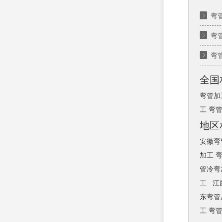
弯
弯
弯
全国
弯管加
工 弯
地区
安徽弯
加工 
管冷弯
工
江
东弯管
工 弯