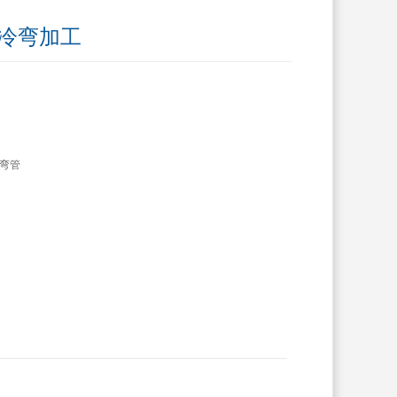
管冷弯加工
弯管