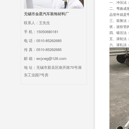
一、冲压法
二、弯曲成
无锡市金星汽车装饰材料厂
品管件就是
三、鼓胀法
联系人：王先生
状，波纹管
手 机：15050680181
四、锻压法
五、滚轮法
电 话：0510-85262685
六、滚轧法
传 真：0510-85262685
邮 箱：wxjxwg@126.com
地 址：无锡市新吴区南开路70号湖
东工业园7号房